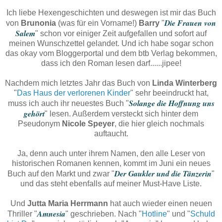
Ich liebe Hexengeschichten und deswegen ist mir das Buch
Die Frauen von
von
Brunonia
(was für ein Vorname!)
Barry
"
Salem
" schon vor einiger Zeit aufgefallen und sofort auf
meinen Wunschzettel gelandet. Und ich habe sogar schon
das okay vom Bloggerportal und dem btb Verlag bekommen,
dass ich den Roman lesen darf......jipee!
Nachdem mich letztes Jahr das Buch von
Linda Winterberg
"
Das Haus der verlorenen Kinder
" sehr beeindruckt hat,
Solange die Hoffnung uns
muss ich auch ihr neuestes Buch "
gehört
" lesen. Außerdem versteckt sich hinter dem
Pseudonym
Nicole Speyer
, die hier gleich nochmals
auftaucht.
Ja, denn auch unter ihrem Namen, den alle Leser von
historischen Romanen kennen, kommt im Juni ein neues
Der Gaukler und die Tänzerin
Buch auf den Markt und zwar "
"
und das steht ebenfalls auf meiner Must-Have Liste.
Und
Jutta Maria Herrmann
hat auch wieder einen neuen
Amnesia
Thriller "
" geschrieben. Nach "
Hotline
" und "
Schuld