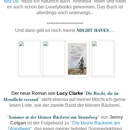
bist Du
" muss ich natürlich auch "Amnesia" lesen und habe
es auch schon bei Lovelybooks gewonnen. Das Buch ist
allerdings noch unterwegs...
*********************
MIGHT HAVES
Und dann gibt es noch meine
.....
Die Bucht, die im
Der neue Roman von
Lucy Clarke
"
Mondlicht versank
" steht ebenso auf meiner Möcht-ich-gerne-
lesen-Liste, wie der zweite Band der kleinen Bäckerei.
Sommer in der kleinen Bäckerei am Strandweg
"
" von
Jenny
Colgan
ist der Folgeband zu "
Die kleine Bäckerei am
Strandweg
", das eines meiner liebsten Sommerlektüren