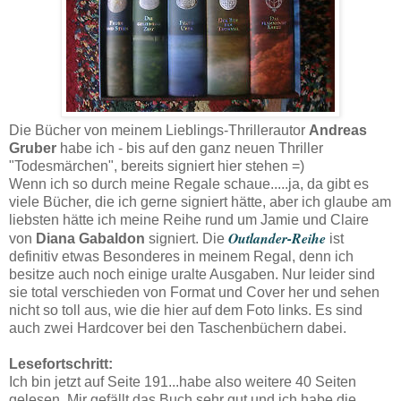
Die Bücher von meinem Lieblings-Thrillerautor
Andreas
Gruber
habe ich - bis auf den ganz neuen Thriller
"Todesmärchen", bereits signiert hier stehen =)
Wenn ich so durch meine Regale schaue.....ja, da gibt es
viele Bücher, die ich gerne signiert hätte, aber ich glaube am
liebsten hätte ich meine Reihe rund um Jamie und Claire
Outlander-Reihe
von
Diana Gabaldon
signiert. Die
ist
definitiv etwas Besonderes in meinem Regal, denn ich
besitze auch noch einige uralte Ausgaben. Nur leider sind
sie total verschieden von Format und Cover her und sehen
nicht so toll aus, wie die hier auf dem Foto links. Es sind
auch zwei Hardcover bei den Taschenbüchern dabei.
Lesefortschritt:
Ich bin jetzt auf Seite 191...habe also weitere 40 Seiten
gelesen. Mir gefällt das Buch sehr gut und ich habe die