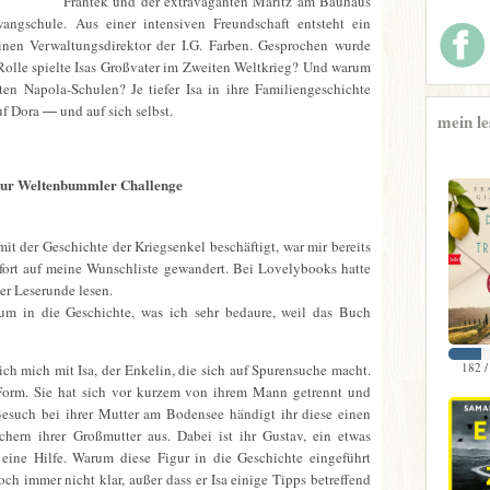
Frantek und der extravaganten Maritz am Bauhaus
angschule. Aus einer intensiven Freundschaft entsteht ein
einen Verwaltungsdirektor der I.G. Farben. Gesprochen wurde
Rolle spielte Isas Großvater im Zweiten Weltkrieg? Und warum
ten Napola-Schulen? Je tiefer Isa in ihre Familiengeschichte
uf Dora ― und auf sich selbst.
mein le
ur Weltenbummler Challenge
it der Geschichte der Kriegsenkel beschäftigt, war mir bereits
ofort auf meine Wunschliste gewandert. Bei Lovelybooks hatte
er Leserunde lesen.
um in die Geschichte, was ich sehr bedaure, weil das Buch
182 /
ich mich mit Isa, der Enkelin, die sich auf Spurensuche macht.
ch-Form. Sie hat sich vor kurzem von ihrem Mann getrennt und
 Besuch bei ihrer Mutter am Bodensee händigt ihr diese einen
hern ihrer Großmutter aus. Dabei ist ihr Gustav, ein etwas
eine Hilfe. Warum diese Figur in die Geschichte eingeführt
ch immer nicht klar, außer dass er Isa einige Tipps betreffend