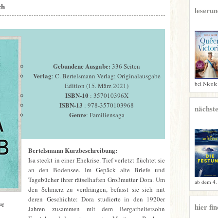
ch
leserun
Gebundene Ausgabe:
336 Seiten
Verlag
:
C. Bertelsmann Verlag; Originalausgabe
bei Nicole
Edition (15. März 2021)
ISBN-10
:
357010396X
ISBN-13
:
978-3570103968
nächste
Genre
: Familiensaga
Bertelsmann Kurzbeschreibung:
Isa steckt in einer Ehekrise. Tief verletzt flüchtet sie
an den Bodensee. Im Gepäck alte Briefe und
Tagebücher ihrer rätselhaften Großmutter Dora. Um
ab dem 4.
den Schmerz zu verdrängen, befasst sie sich mit
deren Geschichte: Dora studierte in den 1920er
lag
hier fi
Jahren zusammen mit dem Bergarbeitersohn