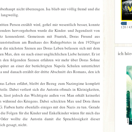
berhaupt nicht überzeugen. Isa blieb mir völlig fremd und die
 langweilig.
itten Person erzählt wird, gefiel mir wesentlich besser, konnte
120 / 43
sonders hervorgehoben wurde die Kinder- und Jugendzeit von
itz kennenlernt. Gemeinsm mit Frantek, Doras Freund aus
 Kunststudium am Bauhaus des Ruhrgebietes in den 1920iger
nn die nächsten Szenen aus Doras Leben befassen sich mit dem
ich hör
n Max, den sie nach einer unglüchlichen Liebe heiratet. Er ist
 In den folgenden Szenen erfahren wir mehr über Doras Sohne
 später an einer der berüchtigten Napola Schulen unterrichtet
la und danach erzählt der dritte Abschnitt des Romans, den ich
as Leben erfährt, bleibt der Bezug zum Naziregime komplett
eile. Dabei verliert sich die Autorin oftmals in Kleinigkeiten,
en, lässt jedoch das Wichtigste außen vor. Man erhält keinerlei
n während des Kriegens. Dabei schickten Max und Dora ihren
G. Farben hatte ebenfalls einiges mit den Nazis zu tun. Gerade
die Folgen für die Kinder und Enkelkinder wären für mich das
Oder wollte die Autorin damit die Sprachlosigkeit dieser
ich gesagt, nicht.