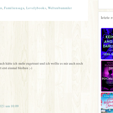
nn
,
Familiensaga
,
Lovelybooks
,
Weltenbummler
letzte 
uch hätte ich mehr zugetraut und ich wollte es mir auch noch
t erst einmal bleiben ;-)
2021 um 10:09