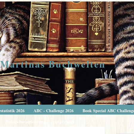
Martinas Buchwelten
statistik 2026
ABC - Challenge 2026
Book Special ABC Challeng
Datenschutzerklärung
Impressum