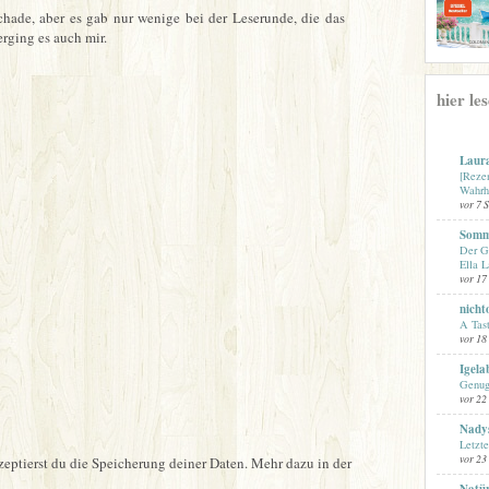
schade, aber es gab nur wenige bei der Leserunde, die das
rging es auch mir.
hier le
Laur
[Reze
Wahrh
vor 7 
Somme
Der G
Ella L
vor 17
nicht
A Tast
vor 18
Igela
Genug
vor 22
Nady
Letzt
vor 23
ptierst du die Speicherung deiner Daten. Mehr dazu in der
Natür