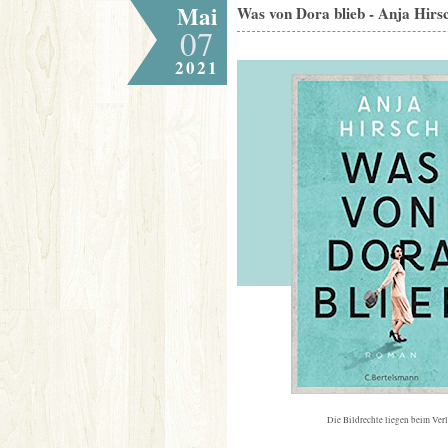
Mai
Was von Dora blieb - Anja Hirs
07
2021
Die Bildrechte liegen beim Ver