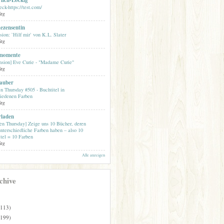
ck-https://test.com/
Tag
ezensentin
ion: `Hilf mir` von K.L. Slater
Tag
momente
nsion] Eve Curie - "Madame Curie"
Tag
auber
n Thursday #505 - Buchtitel in
hiedenen Farben
Tag
rladen
en Thursday] Zeige uns 10 Bücher, deren
unterschiedliche Farben haben – also 10
tel = 10 Farben
Tag
Alle anzeigen
chive
(113)
(199)