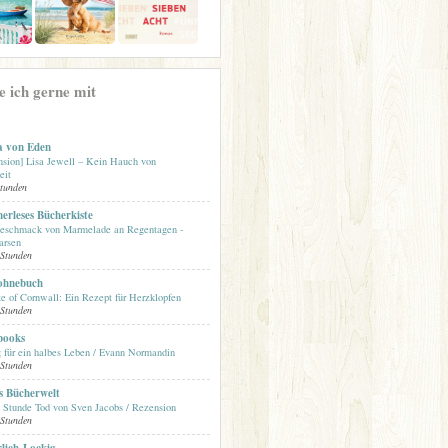
se ich gerne mit
a von Eden
nsion] Lisa Jewell – Kein Hauch von
eit
Stunden
rleses Bücherkiste
eschmack von Marmelade an Regentagen -
arsen
 Stunden
ohnebuch
e of Cornwall: Ein Rezept für Herzklopfen
 Stunden
books
 für ein halbes Leben / Evann Normandin
 Stunden
s Bücherwelt
e Stunde Tod von Sven Jacobs / Rezension
 Stunden
lich-Lockig