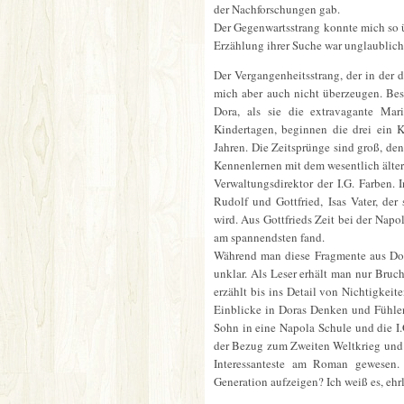
der Nachforschungen gab.
Der Gegenwartsstrang konnte mich so ü
Erzählung ihrer Suche war unglaublich
Der Vergangenheitsstrang, der in der dr
mich aber auch nicht überzeugen. Be
Dora, als sie die extravagante Mar
Kindertagen, beginnen die drei ein
Jahren. Die Zeitsprünge sind groß, de
Kennenlernen mit dem wesentlich ältere
Verwaltungsdirektor der I.G. Farben.
Rudolf und Gottfried, Isas Vater, der
wird. Aus Gottfrieds Zeit bei der Napo
am spannendsten fand.
Während man diese Fragmente aus Dor
unklar. Als Leser erhält man nur Brucht
erzählt bis ins Detail von Nichtigkeit
Einblicke in Doras Denken und Fühle
Sohn in eine Napola Schule und die I.
der Bezug zum Zweiten Weltkrieg und 
Interessanteste am Roman gewesen. 
Generation aufzeigen? Ich weiß es, ehrl