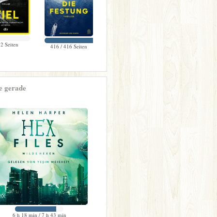
2 Seiten
416 / 416 Seiten
e gerade
6 h 18 min / 7 h 43 min