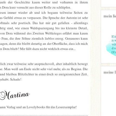
aufe der Geschichte kaum weiter und verharren in ihrem
 Dora kurz versucht aus dieser Rolle zu schlüpfen.
sen immer wieder ab und ich begann teilweise Seiten zu
mein li
as Gefühl etwas zu verpassen. Die Sprache der Autorin ist sehr
oftmals sehr poetisch. Das hat mir gut gefallen - allerdings
chtig sind, wie einen Waldspaziergang bis ins kleinste Detail,
von Dora während des Zweiten Weltkrieges erfährt man kaum
te Frau, die ihre Söhne ziemlich lieblos erzog. Genaueres kann
sagen, denn die bleibt derartig an der Oberfläche, dass ich mich
n Dora blieb? Mir fällt dazu nicht wirklich etwas ein...
lich zwar teilweise sehr anspruchsvoll, aber inhaltlich bewegt
he. Man weiß am Ende nicht sehr viel mehr, als zu Beginn. Die
meine l
nd bleiben Blitzlichter in einer doch so ereignisreichen Zeit.
 gehabt. Schade!
mann Verlag und an Lovelybooks für das Leseexemplar!