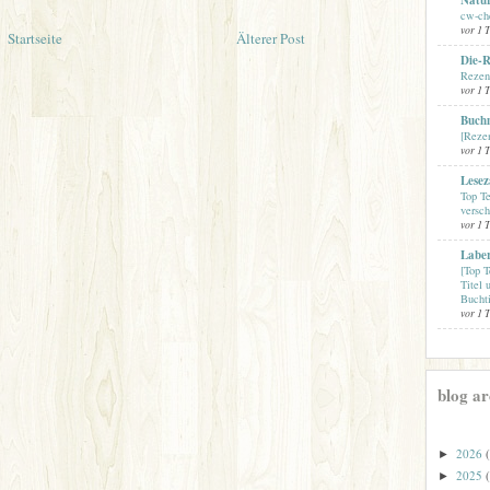
cw-che
vor 1 
Startseite
Älterer Post
Die-R
Rezens
vor 1 
Buch
[Reze
vor 1 
Lesez
Top Te
versc
vor 1 
Labe
[Top T
Titel 
Buchti
vor 1 
blog ar
2026
►
2025
►