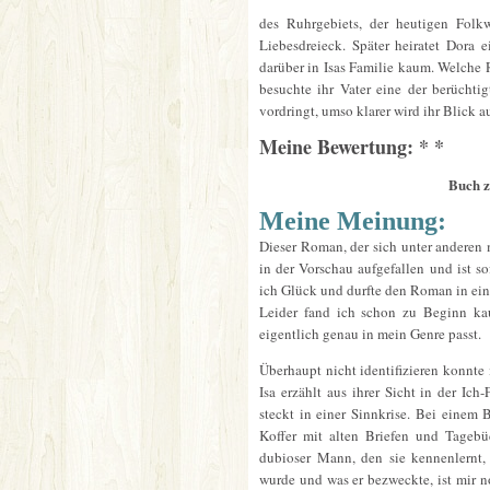
des Ruhrgebiets, der heutigen Folkw
Liebesdreieck. Später heiratet Dora 
darüber in Isas Familie kaum. Welche 
besuchte ihr Vater eine der berüchtig
vordringt, umso klarer wird ihr Blick a
Meine Bewertung: * *
Buch z
Meine Meinung:
Dieser Roman, der sich unter anderen m
in der Vorschau aufgefallen und ist s
ich Glück und durfte den Roman in ein
Leider fand ich schon zu Beginn ka
eigentlich genau in mein Genre passt.
Überhaupt nicht identifizieren konnte 
Isa erzählt aus ihrer Sicht in der I
steckt in einer Sinnkrise. Bei einem
Koffer mit alten Briefen und Tagebüc
dubioser Mann, den sie kennenlernt, 
wurde und was er bezweckte, ist mir no